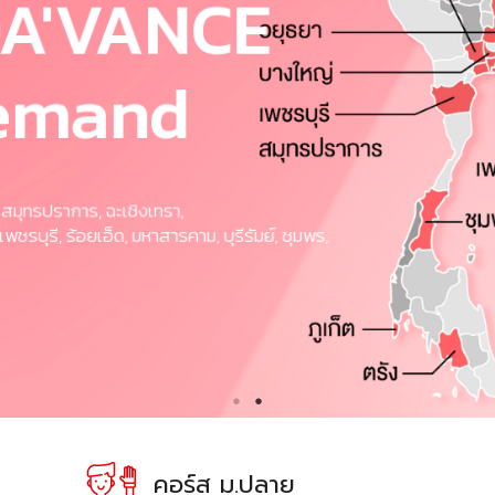
DA'VANCE
Demand
มุทรปราการ, ฉะเชิงเทรา,
พชรบุรี, ร้อยเอ็ด, มหาสารคาม, บุรีรัมย์, ชุมพร,
คอร์ส ม.ปลาย