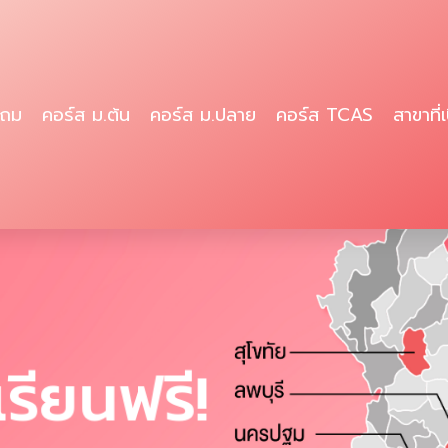
ะถม
คอร์ส ม.ต้น
คอร์ส ม.ปลาย
คอร์ส TCAS
สาขาที่
ียนฟรี!