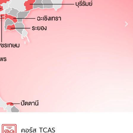
คอร์ส TCAS