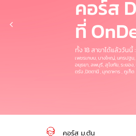
คอร์ส 
ที่ On
ทั้ง 18 สาขาได้แล้ววันนี้ :
เพชรเกษม, บางใหญ่, นครปฐม, ส
อยุธยา, ลพบุรี, สุโขทัย, ระยอง, เ
ตรัง ,ปัตตานี , มุกดาหาร , ภูเก็ต
คอร์ส ม.ต้น